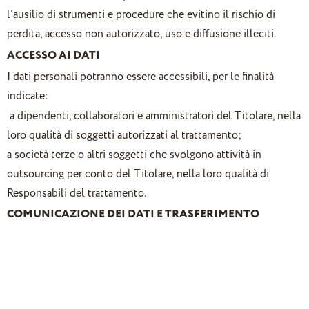
l’ausilio di strumenti e procedure che evitino il rischio di
perdita, accesso non autorizzato, uso e diffusione illeciti.
ACCESSO AI DATI
I dati personali potranno essere accessibili, per le finalità
indicate:
a dipendenti, collaboratori e amministratori del Titolare, nella
loro qualità di soggetti autorizzati al trattamento;
a società terze o altri soggetti che svolgono attività in
outsourcing per conto del Titolare, nella loro qualità di
Responsabili del trattamento.
COMUNICAZIONE DEI DATI E TRASFERIMENTO
Senza la necessità di un espresso consenso – art. 6 lett. b) e c)
GDPR – il Titolare potrà comunicare i dati personali, per le
finalità esposte a: Enti Ispettivi, Autorità Giudiziarie, Società
di Informazioni Commerciali, Società per l’assicurazione del