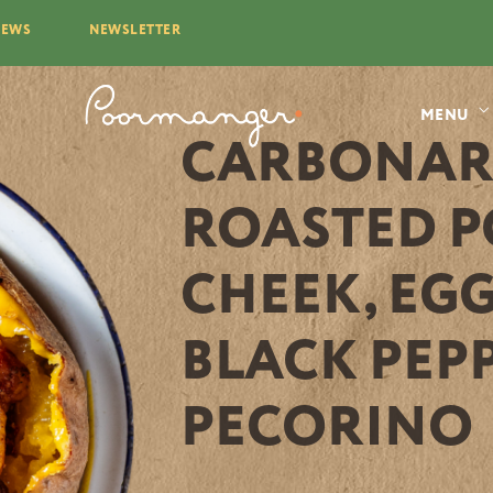
NEWS
NEWSLETTER
TURIN PALAZZO
TURIN MARIA
TURIN
DI CITTÀ
VITTORIA
PALEOCAPA
MENU
CARBONAR
ROASTED 
CHEEK, EG
TURIN PALAZZO
TURIN MARIA
TURIN
DI CITTÀ
VITTORIA
PALEOCAPA
BLACK PEP
PECORINO
SOUPS AND SALADS
JACKET POTATOES