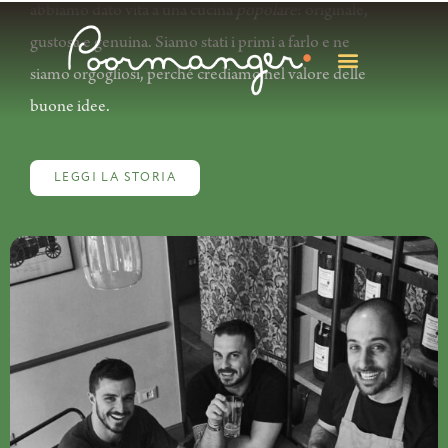
abbiamo dato vita a una cucina
popolare
: originale,
gustosa e genuina. Siamo stati i primi a farlo e ne
siamo orgogliosi, perché crediamo nel valore delle
buone idee.
LEGGI LA STORIA