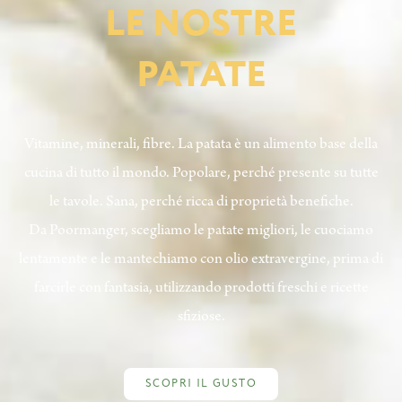
LE
NOSTRE
PATATE
Vitamine, minerali, fibre. La patata è un alimento base della
cucina di tutto il mondo. Popolare, perché presente su tutte
le tavole. Sana, perché ricca di proprietà benefiche.
Da Poormanger, scegliamo le patate migliori, le cuociamo
lentamente e le mantechiamo con olio extravergine, prima di
farcirle con fantasia, utilizzando prodotti freschi e ricette
sfiziose.
SCOPRI IL GUSTO